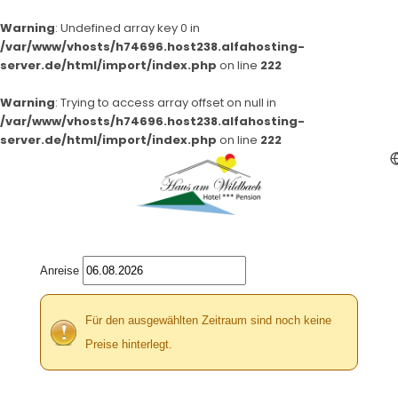
Warning
: Undefined array key 0 in
/var/www/vhosts/h74696.host238.alfahosting-
server.de/html/import/index.php
on line
222
Warning
: Trying to access array offset on null in
/var/www/vhosts/h74696.host238.alfahosting-
server.de/html/import/index.php
on line
222
WILLKOMMEN
APARTHAUS TALWINKEL
FERIENHOF RAINER
ZIMMER-APPARTEMENTS
ANFRAGEN