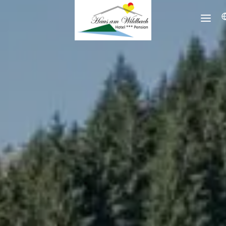
WILLKOMMEN
APARTHAUS TALWINKEL
FERIENHOF RAINER
ZIMMER-APPARTEMENTS
ANFRAGEN
BUCHEN